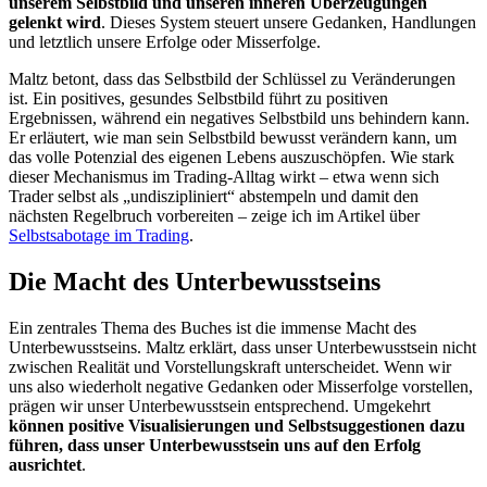
unserem Selbstbild und unseren inneren Überzeugungen
gelenkt wird
. Dieses System steuert unsere Gedanken, Handlungen
und letztlich unsere Erfolge oder Misserfolge.
Maltz betont, dass das Selbstbild der Schlüssel zu Veränderungen
ist. Ein positives, gesundes Selbstbild führt zu positiven
Ergebnissen, während ein negatives Selbstbild uns behindern kann.
Er erläutert, wie man sein Selbstbild bewusst verändern kann, um
das volle Potenzial des eigenen Lebens auszuschöpfen. Wie stark
dieser Mechanismus im Trading-Alltag wirkt – etwa wenn sich
Trader selbst als „undiszipliniert“ abstempeln und damit den
nächsten Regelbruch vorbereiten – zeige ich im Artikel über
Selbstsabotage im Trading
.
Die Macht des Unterbewusstseins
Ein zentrales Thema des Buches ist die immense Macht des
Unterbewusstseins. Maltz erklärt, dass unser Unterbewusstsein nicht
zwischen Realität und Vorstellungskraft unterscheidet. Wenn wir
uns also wiederholt negative Gedanken oder Misserfolge vorstellen,
prägen wir unser Unterbewusstsein entsprechend. Umgekehrt
können positive Visualisierungen und Selbstsuggestionen dazu
führen, dass unser Unterbewusstsein uns auf den Erfolg
ausrichtet
.