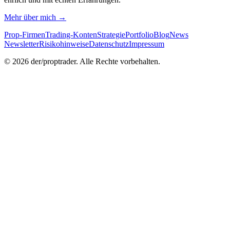
Mehr über mich →
Prop-Firmen
Trading-Konten
Strategie
Portfolio
Blog
News
Newsletter
Risikohinweise
Datenschutz
Impressum
©
2026
der/proptrader. Alle Rechte vorbehalten.