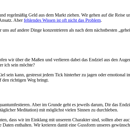
 und regelmäßig Geld aus dem Markt ziehen. Wir gehen auf die Reise und
 Ansatz. Aber
fehlendes Wissen ist oft nicht das Problem
.
 uns auf andere Dinge konzentrieren als nach dem nächstbesten „geheim
pfen wir über die Maßen und verlieren dabei das Endziel aus den Auge
er ich sein möchte?
r Ziel sein kann, gestresst jedem Tick hinterher zu jagen oder emotio
f den richtigen Weg bringt.
uantumfestieren. Aber im Grunde geht es jeweils darum, Dir das Endziel 
äglicher Meditation) mit möglichst vielen Sinnen zu durchleben.
ten, dass wir im Einklang mit unserem Charakter sind, sollten aber au
rete Daten enthalten. Wir kreieren damit eine Gussform unseres gewünsch