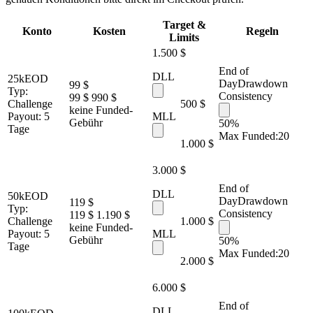
Target &
Konto
Kosten
Regeln
Limits
1.500 $
End of
DLL
25k
EOD
Day
Drawdown
99 $
Typ:
Consistency
99 $
990 $
Challenge
500 $
keine Funded-
Payout:
5
MLL
Gebühr
50%
Tage
Max Funded:
20
1.000 $
3.000 $
End of
DLL
50k
EOD
Day
Drawdown
119 $
Typ:
Consistency
119 $
1.190 $
Challenge
1.000 $
keine Funded-
Payout:
5
MLL
Gebühr
50%
Tage
Max Funded:
20
2.000 $
6.000 $
End of
DLL