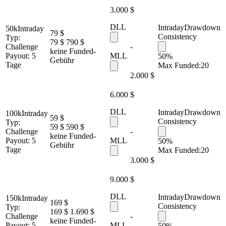
3.000 $
DLL
Intraday
Drawdown
50k
Intraday
79 $
Consistency
Typ:
79 $
790 $
Challenge
-
keine Funded-
Payout:
5
MLL
50%
Gebühr
Tage
Max Funded:
20
2.000 $
6.000 $
DLL
Intraday
Drawdown
100k
Intraday
59 $
Consistency
Typ:
59 $
590 $
Challenge
-
keine Funded-
Payout:
5
MLL
50%
Gebühr
Tage
Max Funded:
20
3.000 $
9.000 $
DLL
Intraday
Drawdown
150k
Intraday
169 $
Consistency
Typ:
169 $
1.690 $
Challenge
-
keine Funded-
Payout:
5
MLL
50%