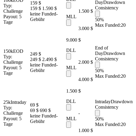
100k
EOD
Day
Drawdown
159 $
Typ:
Consistency
159 $
1.590 $
Challenge
1.500 $
keine Funded-
Payout:
5
MLL
Gebühr
50%
Tage
Max Funded:
20
3.000 $
9.000 $
End of
DLL
150k
EOD
Day
Drawdown
249 $
Typ:
Consistency
249 $
2.490 $
Challenge
2.000 $
keine Funded-
Payout:
5
MLL
Gebühr
50%
Tage
Max Funded:
20
4.000 $
1.500 $
DLL
Intraday
Drawdown
25k
Intraday
69 $
Consistency
Typ:
69 $
690 $
Challenge
-
keine Funded-
Payout:
5
MLL
50%
Gebühr
Tage
Max Funded:
20
1.000 $