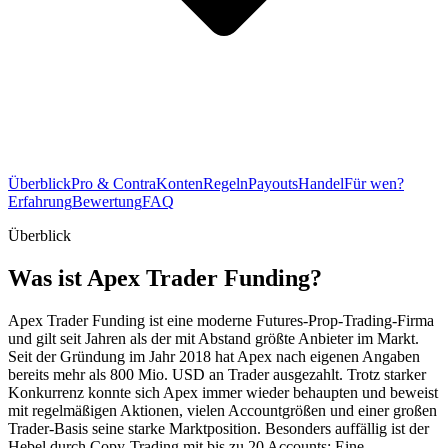
Überblick
Pro & Contra
Konten
Regeln
Payouts
Handel
Für wen?
Erfahrung
Bewertung
FAQ
Überblick
Was ist Apex Trader Funding?
Apex Trader Funding ist eine moderne Futures-Prop-Trading-Firma
und gilt seit Jahren als der mit Abstand größte Anbieter im Markt.
Seit der Gründung im Jahr 2018 hat Apex nach eigenen Angaben
bereits mehr als 800 Mio. USD an Trader ausgezahlt. Trotz starker
Konkurrenz konnte sich Apex immer wieder behaupten und beweist
mit regelmäßigen Aktionen, vielen Accountgrößen und einer großen
Trader-Basis seine starke Marktposition. Besonders auffällig ist der
Hebel durch Copy-Trading mit bis zu 20 Accounts: Eine