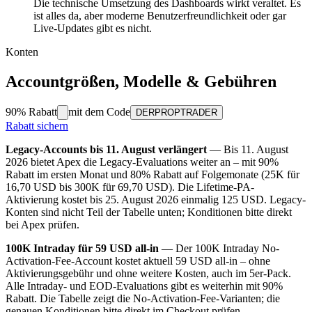
Die technische Umsetzung des Dashboards wirkt veraltet. Es
ist alles da, aber moderne Benutzerfreundlichkeit oder gar
Live-Updates gibt es nicht.
Konten
Accountgrößen, Modelle & Gebühren
90%
Rabatt
mit dem Code
DERPROPTRADER
Rabatt sichern
Legacy-Accounts bis 11. August verlängert
—
Bis 11. August
2026 bietet Apex die Legacy-Evaluations weiter an – mit 90%
Rabatt im ersten Monat und 80% Rabatt auf Folgemonate (25K für
16,70 USD bis 300K für 69,70 USD). Die Lifetime-PA-
Aktivierung kostet bis 25. August 2026 einmalig 125 USD. Legacy-
Konten sind nicht Teil der Tabelle unten; Konditionen bitte direkt
bei Apex prüfen.
100K Intraday für 59 USD all-in
—
Der 100K Intraday No-
Activation-Fee-Account kostet aktuell 59 USD all-in – ohne
Aktivierungsgebühr und ohne weitere Kosten, auch im 5er-Pack.
Alle Intraday- und EOD-Evaluations gibt es weiterhin mit 90%
Rabatt. Die Tabelle zeigt die No-Activation-Fee-Varianten; die
genauen Konditionen bitte direkt im Checkout prüfen.