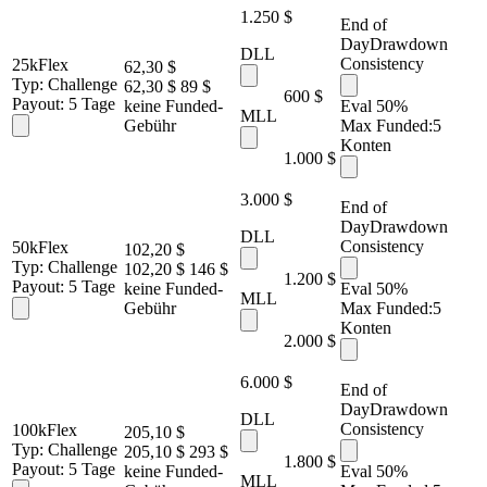
1.250 $
End of
Day
Drawdown
DLL
Consistency
25k
Flex
62,30 $
Typ:
Challenge
62,30 $
89 $
600 $
Payout:
5 Tage
keine Funded-
Eval 50%
MLL
Gebühr
Max Funded:
5
Konten
1.000 $
3.000 $
End of
Day
Drawdown
DLL
Consistency
50k
Flex
102,20 $
Typ:
Challenge
102,20 $
146 $
1.200 $
Payout:
5 Tage
keine Funded-
Eval 50%
MLL
Gebühr
Max Funded:
5
Konten
2.000 $
6.000 $
End of
Day
Drawdown
DLL
Consistency
100k
Flex
205,10 $
Typ:
Challenge
205,10 $
293 $
1.800 $
Payout:
5 Tage
keine Funded-
Eval 50%
MLL