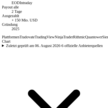
EOD
Intraday
Payout alle
2 Tage
Ausgezahlt
+ 150 Mio. USD
Gründung
2025
Plattformen
Tradovate
TradingView
NinjaTrader
Rithmic
Quantower
Sie
Chart
Zuletzt geprüft am
06. August 2026
·
6
offizielle Anbieterquellen