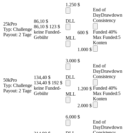
1.250 $
End of
Day
Drawdown
Consistency
DLL
86,10 $
25k
Pro
86,10 $
123 $
Typ:
Challenge
keine Funded-
Funded 40%
600 $
Payout:
2 Tage
Gebühr
Max Funded:
5
MLL
Konten
1.000 $
3.000 $
End of
Day
Drawdown
Consistency
DLL
134,40 $
50k
Pro
134,40 $
192 $
Typ:
Challenge
keine Funded-
Funded 40%
1.200 $
Payout:
2 Tage
Gebühr
Max Funded:
5
MLL
Konten
2.000 $
6.000 $
End of
Day
Drawdown
Consistency