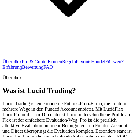
Überblick
Pro & Contra
Konten
Regeln
Payouts
Handel
Für wen?
Erfahrung
Bewertung
FAQ
Überblick
Was ist Lucid Trading?
Lucid Trading ist eine moderne Futures-Prop-Firma, die Tradern
mehrere Wege in den Funded Account anbietet. Mit LucidFlex,
LucidPro und LucidDirect deckt Lucid unterschiedliche Profile ab:
Flex ist der einfachere Evaluation-Weg, Pro ist die preislich
attraktive Evaluation mit mehr Bedingungen im Funded Account,
und Direct überspringt die Evaluation komplett. Besonders stark ist
Lucid für Trader, die keine laufende Subscription möchten, EOD