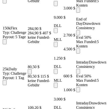
Gebühr
Max Funded:
5
Konten
3.000 $
9.000 $
End of
Day
Drawdown
DLL
Consistency
150k
Flex
284,90 $
Typ:
Challenge
284,90 $
407 $
2.700 $
Payout:
5 Tage
keine Funded-
Eval 50%
MLL
Gebühr
Max Funded:
5
Konten
4.500 $
1.250 $
Intraday
Drawdown
DLL
Consistency
80,50 $
25k
Daily
Typ:
Challenge
600 $
Eval 50%
80,50 $
115 $
Payout:
1 Tag
MLL
Max Funded:
5
keine Funded-
Konten
Gebühr
1.000 $
3.000 $
Intraday
Drawdown
DLL
Consistency
109,20 $