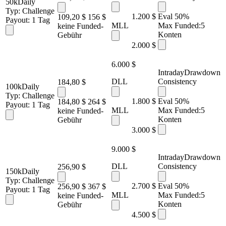
50k
Daily
Typ:
Challenge
1.200 $
Eval 50%
109,20 $
156 $
Payout:
1 Tag
MLL
Max Funded:
5
keine Funded-
Konten
Gebühr
2.000 $
6.000 $
Intraday
Drawdown
DLL
Consistency
184,80 $
100k
Daily
Typ:
Challenge
1.800 $
Eval 50%
184,80 $
264 $
Payout:
1 Tag
MLL
Max Funded:
5
keine Funded-
Konten
Gebühr
3.000 $
9.000 $
Intraday
Drawdown
DLL
Consistency
256,90 $
150k
Daily
Typ:
Challenge
2.700 $
Eval 50%
256,90 $
367 $
Payout:
1 Tag
MLL
Max Funded:
5
keine Funded-
Konten
Gebühr
4.500 $