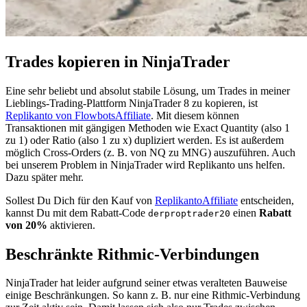
Trades kopieren in NinjaTrader
Eine sehr beliebt und absolut stabile Lösung, um Trades in meiner
Lieblings-Trading-Plattform NinjaTrader 8 zu kopieren, ist
Replikanto von Flowbots
Affiliate
. Mit diesem können
Transaktionen mit gängigen Methoden wie Exact Quantity (also 1
zu 1) oder Ratio (also 1 zu x) dupliziert werden. Es ist außerdem
möglich Cross-Orders (z. B. von NQ zu MNG) auszuführen. Auch
bei unserem Problem in NinjaTrader wird Replikanto uns helfen.
Dazu später mehr.
Sollest Du Dich für den Kauf von
Replikanto
Affiliate
entscheiden,
kannst Du mit dem Rabatt-Code
einen
Rabatt
derproptrader20
von 20%
aktivieren.
Beschränkte Rithmic-Verbindungen
NinjaTrader hat leider aufgrund seiner etwas veralteten Bauweise
einige Beschränkungen. So kann z. B. nur eine Rithmic-Verbindung