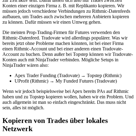
zur Zeit aktiv sein. Damit lassen sich also nur Trades zwischen
Konten einer einzigen Firma z. B. mit Replikanto kopieren. Wir
müssen jedoch verschiedene Verbindungen zu Rithmic-Datenfeeds
aufbauen, um Trades auch zwischen mehreren Anbietern kopieren
zu können. Dafür müssen wir einen Umweg gehen.
Die meisten Prop-Trading-Firmen für Futures verwenden den
Rithmic-Datenfeed. Tradovate wird allerdings populärer. Was wir
bereits jetzt ohne Probleme machen könnten, ist bei einer Firma
einen Rithmic-Account und bei einer anderen einen Tradovate-
Account zu buchen. Denn außer bei Topstep können wir Tradovate-
Konten auch mit NinjaTrader verbinden. Mögliche Setups in
NinjaTrader wären also:
Apex Trader Funding (Tradovate) → Topstep (Rithmic)
UProfit (Rithmic) → My Funded Futures (Tradovate)
Wenn wir jedoch beispielsweise bei Apex bereits PAs auf Rithmic
haben und zu Topstep kopieren wollen, haben wir ein Problem. Und
auch allgemein ist man so einfach eingeschränkt. Das muss nicht
sein, alles ist möglich.
Kopieren von Trades über lokales
Netzwerk