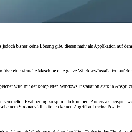
es jedoch bisher keine Lösung gibt, diesen nativ als Applikation auf 
man über eine virtuelle Maschine eine ganze Windows-Installation auf d
itsspeicher wird mit der kompletten Windows-Installation stark in An
r versemmelten Evaluierung zu spüren bekommen. Anders als beispielsw
i einem Stromausfall hatte ich keinen Zugriff auf meine Position.
er), auf dem ich Windows und eben den NinjaTrader in der Cloud install