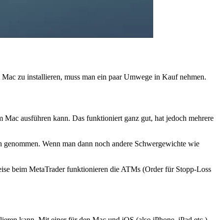
dem Mac zu installieren, muss man ein paar Umwege in Kauf nehmen.
em Mac ausführen kann. Das funktioniert ganz gut, hat jedoch mehrere
spruch genommen. Wenn man dann noch andere Schwergewichte wie
eise beim MetaTrader funktionieren die ATMs (Order für Stopp-Loss
ieren kann. Mit einer für den Mac und iOS (also iPhone, iPad etc.)