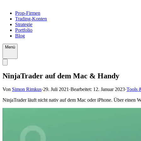
Prop-Firmen
Trading-Konten
Strategie
Portfolio
Blog
Menü
NinjaTrader auf dem Mac & Handy
Von
Simon Rimkus
·
29. Juli 2021
·
Bearbeitet:
12. Januar 2023
·
Tools 
NinjaTrader läuft nicht nativ auf dem Mac oder iPhone. Über einen W