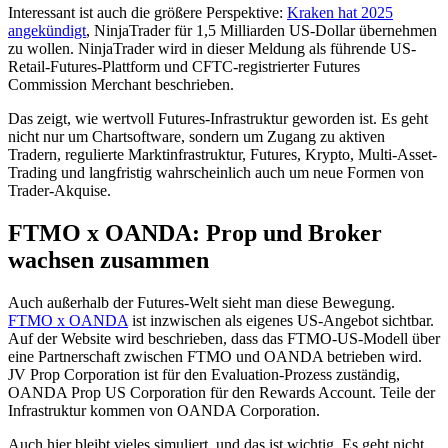
Interessant ist auch die größere Perspektive:
Kraken hat 2025
angekündigt
, NinjaTrader für 1,5 Milliarden US-Dollar übernehmen
zu wollen. NinjaTrader wird in dieser Meldung als führende US-
Retail-Futures-Plattform und CFTC-registrierter Futures
Commission Merchant beschrieben.
Das zeigt, wie wertvoll Futures-Infrastruktur geworden ist. Es geht
nicht nur um Chartsoftware, sondern um Zugang zu aktiven
Tradern, regulierte Marktinfrastruktur, Futures, Krypto, Multi-Asset-
Trading und langfristig wahrscheinlich auch um neue Formen von
Trader-Akquise.
FTMO x OANDA: Prop und Broker
wachsen zusammen
Auch außerhalb der Futures-Welt sieht man diese Bewegung.
FTMO x OANDA
ist inzwischen als eigenes US-Angebot sichtbar.
Auf der Website wird beschrieben, dass das FTMO-US-Modell über
eine Partnerschaft zwischen FTMO und OANDA betrieben wird.
JV Prop Corporation ist für den Evaluation-Prozess zuständig,
OANDA Prop US Corporation für den Rewards Account. Teile der
Infrastruktur kommen von OANDA Corporation.
Auch hier bleibt vieles simuliert, und das ist wichtig. Es geht nicht