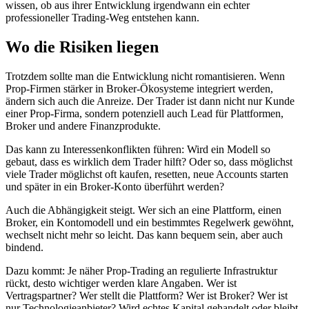
wissen, ob aus ihrer Entwicklung irgendwann ein echter
professioneller Trading-Weg entstehen kann.
Wo die Risiken liegen
Trotzdem sollte man die Entwicklung nicht romantisieren. Wenn
Prop-Firmen stärker in Broker-Ökosysteme integriert werden,
ändern sich auch die Anreize. Der Trader ist dann nicht nur Kunde
einer Prop-Firma, sondern potenziell auch Lead für Plattformen,
Broker und andere Finanzprodukte.
Das kann zu Interessenkonflikten führen: Wird ein Modell so
gebaut, dass es wirklich dem Trader hilft? Oder so, dass möglichst
viele Trader möglichst oft kaufen, resetten, neue Accounts starten
und später in ein Broker-Konto überführt werden?
Auch die Abhängigkeit steigt. Wer sich an eine Plattform, einen
Broker, ein Kontomodell und ein bestimmtes Regelwerk gewöhnt,
wechselt nicht mehr so leicht. Das kann bequem sein, aber auch
bindend.
Dazu kommt: Je näher Prop-Trading an regulierte Infrastruktur
rückt, desto wichtiger werden klare Angaben. Wer ist
Vertragspartner? Wer stellt die Plattform? Wer ist Broker? Wer ist
nur Technologieanbieter? Wird echtes Kapital gehandelt oder bleibt