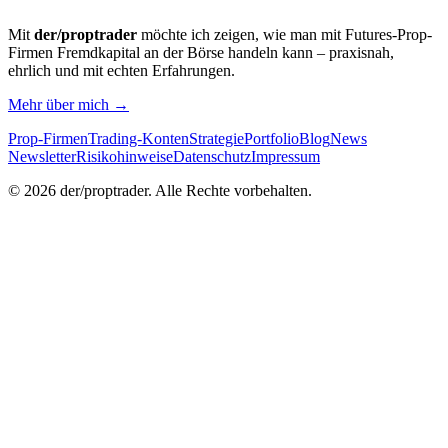
Mit
der/proptrader
möchte ich zeigen, wie man mit Futures-Prop-
Firmen Fremdkapital an der Börse handeln kann – praxisnah,
ehrlich und mit echten Erfahrungen.
Mehr über mich →
Prop-Firmen
Trading-Konten
Strategie
Portfolio
Blog
News
Newsletter
Risikohinweise
Datenschutz
Impressum
©
2026
der/proptrader. Alle Rechte vorbehalten.