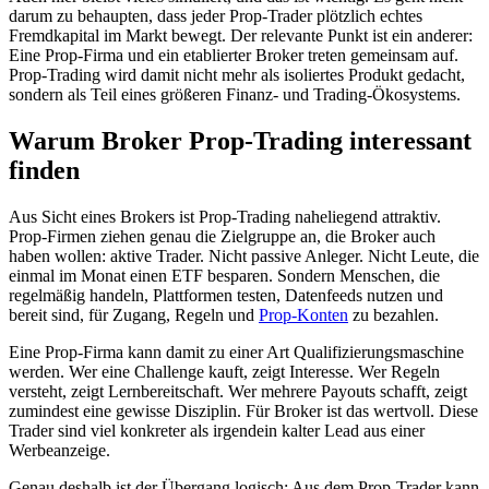
darum zu behaupten, dass jeder Prop-Trader plötzlich echtes
Fremdkapital im Markt bewegt. Der relevante Punkt ist ein anderer:
Eine Prop-Firma und ein etablierter Broker treten gemeinsam auf.
Prop-Trading wird damit nicht mehr als isoliertes Produkt gedacht,
sondern als Teil eines größeren Finanz- und Trading-Ökosystems.
Warum Broker Prop-Trading interessant
finden
Aus Sicht eines Brokers ist Prop-Trading naheliegend attraktiv.
Prop-Firmen ziehen genau die Zielgruppe an, die Broker auch
haben wollen: aktive Trader. Nicht passive Anleger. Nicht Leute, die
einmal im Monat einen ETF besparen. Sondern Menschen, die
regelmäßig handeln, Plattformen testen, Datenfeeds nutzen und
bereit sind, für Zugang, Regeln und
Prop-Konten
zu bezahlen.
Eine Prop-Firma kann damit zu einer Art Qualifizierungsmaschine
werden. Wer eine Challenge kauft, zeigt Interesse. Wer Regeln
versteht, zeigt Lernbereitschaft. Wer mehrere Payouts schafft, zeigt
zumindest eine gewisse Disziplin. Für Broker ist das wertvoll. Diese
Trader sind viel konkreter als irgendein kalter Lead aus einer
Werbeanzeige.
Genau deshalb ist der Übergang logisch: Aus dem Prop-Trader kann