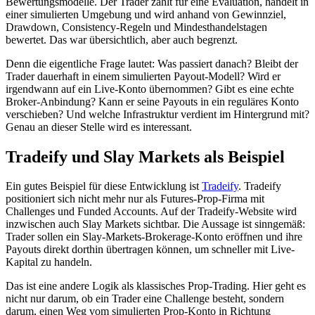
Bewertungsmodelle. Der Trader zahlt für eine Evaluation, handelt in
einer simulierten Umgebung und wird anhand von Gewinnziel,
Drawdown, Consistency-Regeln und Mindesthandelstagen
bewertet. Das war übersichtlich, aber auch begrenzt.
Denn die eigentliche Frage lautet: Was passiert danach? Bleibt der
Trader dauerhaft in einem simulierten Payout-Modell? Wird er
irgendwann auf ein Live-Konto übernommen? Gibt es eine echte
Broker-Anbindung? Kann er seine Payouts in ein reguläres Konto
verschieben? Und welche Infrastruktur verdient im Hintergrund mit?
Genau an dieser Stelle wird es interessant.
Tradeify und Slay Markets als Beispiel
Ein gutes Beispiel für diese Entwicklung ist
Tradeify
. Tradeify
positioniert sich nicht mehr nur als Futures-Prop-Firma mit
Challenges und Funded Accounts. Auf der Tradeify-Website wird
inzwischen auch Slay Markets sichtbar. Die Aussage ist sinngemäß:
Trader sollen ein Slay-Markets-Brokerage-Konto eröffnen und ihre
Payouts direkt dorthin übertragen können, um schneller mit Live-
Kapital zu handeln.
Das ist eine andere Logik als klassisches Prop-Trading. Hier geht es
nicht nur darum, ob ein Trader eine Challenge besteht, sondern
darum, einen Weg vom simulierten Prop-Konto in Richtung