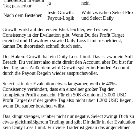
Theoretisch in einem
ja
nein
Tag passierbar
feste Growth-
Wahl zwischen Select Flex
Nach dem Bestehen
Payout-Logik
und Select Daily
Growth wirkt auf den ersten Blick leichter, weil es keine
Consistency in der Evaluation gibt. Wenn Du das Profit Target
erreichst und Drawdown sowie Daily Loss Limit respektierst,
kannst Du theoretisch schnell durch sein.
Der Haken: Growth hat ein Daily Loss Limit. Das ist zwar ein Soft
Breach, Du verlierst also nicht direkt den Account, aber Du bist für
den Tag raus. Außerdem wird Growth später im Funded Account
durch die Payout-Regeln wieder anspruchsvoller.
Select ist in der Evaluation etwas langsamer, weil die 40%-
Consistency verhindert, dass ein einzelner großer Tag den
kompletten Profit ausmacht. Für ein 50K-Konto mit 3.000 USD
Profit Target darf der größte Tag also nicht über 1.200 USD liegen,
wenn Du sauber bestehen willst.
Das klingt strenger, ist aber nicht nur negativ. Select zwingt Dich zu
etwas gleichmäßigerem Trading und gibt Dir dafür in der Evaluation
kein Daily Loss Limit. Für viele Trader ist genau das angenehmer.