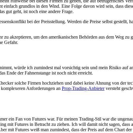
scheint Hinweise bei diesen Firmen zu geben, die auf betrügerisches Ve
t einfach grundlos in den Wind. Eine Folge davon wird sein, dass die
s gut geht, ist noch eine andere Frage.
nskonflikt bei der Preisstellung. Werden die Preise selbst gestellt, h
ehr zu akzeptieren, um den amerikanischen Behörden aus dem Weg zu g
ne Gefahr.
immt, würde ich zumindest mal vorsichtig sein und mein Risiko auf an
das Ende der Fahnenstange ist noch nicht erreicht.
Checker solche Firmen hochziehen und dabei keine Ahnung von der techn
die komplexeren Anforderungen an
Prop-Trading-Anbieter
versteht gesch
immer ein Fan von Futures war. Für meinen Trading-Stil war die ungen
ng mit Futures in Betracht zu ziehen. Ich will damit nicht sagen, dass 
er mit Futures weiß man zumindest, dass der Preis auf dem Chart der all