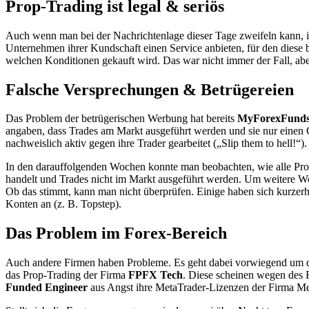
Prop-Trading ist legal & seriös
Auch wenn man bei der Nachrichtenlage dieser Tage zweifeln kann, i
Unternehmen ihrer Kundschaft einen Service anbieten, für den diese b
welchen Konditionen gekauft wird. Das war nicht immer der Fall, aber
Falsche Versprechungen & Betrügereien
Das Problem der betrügerischen Werbung hat bereits
MyForexFund
angaben, dass Trades am Markt ausgeführt werden und sie nur einen G
nachweislich aktiv gegen ihre Trader gearbeitet („Slip them to hell!“
In den darauffolgenden Wochen konnte man beobachten, wie alle Pro
handelt und Trades nicht im Markt ausgeführt werden. Um weitere Woge
Ob das stimmt, kann man nicht überprüfen. Einige haben sich kurzerh
Konten an (z. B. Topstep).
Das Problem im Forex-Bereich
Auch andere Firmen haben Probleme. Es geht dabei vorwiegend um die 
das Prop-Trading der Firma
FPFX Tech
. Diese scheinen wegen des
Funded Engineer
aus Angst ihre MetaTrader-Lizenzen der Firma Me