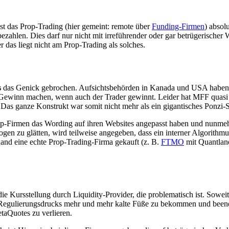
st das Prop-Trading (hier gemeint: remote über
Funding-Firmen
) absol
ezahlen. Dies darf nur nicht mit irreführender oder gar betrügerische
 das liegt nicht am Prop-Trading als solches.
s
das Genick gebrochen. Aufsichtsbehörden in Kanada und USA haben d
ewinn machen, wenn auch der Trader gewinnt. Leider hat MFF quasi sel
). Das ganze Konstrukt war somit nicht mehr als ein gigantisches Ponzi-
p-Firmen das Wording auf ihren Websites angepasst haben und nunmehr
n zu glätten, wird teilweise angegeben, dass ein interner Algorithmus
and eine echte Prop-Trading-Firma gekauft (z. B.
FTMO
mit Quantlane
Kursstellung durch Liquidity-Provider, die problematisch ist. Soweit
 Regulierungsdrucks mehr und mehr kalte Füße zu bekommen und been
taQuotes zu verlieren.