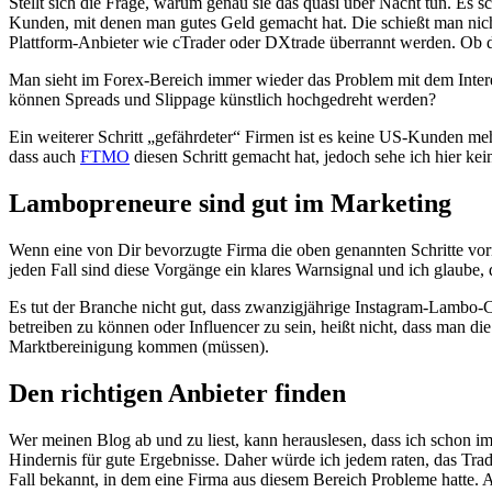
Stellt sich die Frage, warum genau sie das quasi über Nacht tun. Es 
Kunden, mit denen man gutes Geld gemacht hat. Die schießt man nich
Plattform-Anbieter wie cTrader oder DXtrade überrannt werden. Ob da
Man sieht im Forex-Bereich immer wieder das Problem mit dem Interesse
können Spreads und Slippage künstlich hochgedreht werden?
Ein weiterer Schritt „gefährdeter“ Firmen ist es keine US-Kunden m
dass auch
FTMO
diesen Schritt gemacht hat, jedoch sehe ich hier kei
Lambopreneure sind gut im Marketing
Wenn eine von Dir bevorzugte Firma die oben genannten Schritte vorn
jeden Fall sind diese Vorgänge ein klares Warnsignal und ich glaube, 
Es tut der Branche nicht gut, dass zwanzigjährige Instagram-Lambo-
betreiben zu können oder Influencer zu sein, heißt nicht, dass man 
Marktbereinigung kommen (müssen).
Den richtigen Anbieter finden
Wer meinen Blog ab und zu liest, kann herauslesen, dass ich schon 
Hindernis für gute Ergebnisse. Daher würde ich jedem raten, das Tradi
Fall bekannt, in dem eine Firma aus diesem Bereich Probleme hatte. Ab