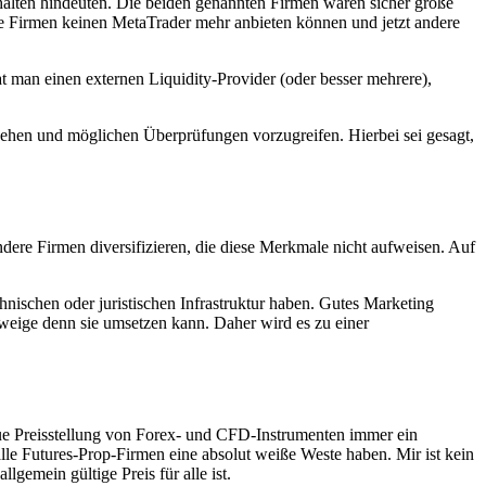
rhalten hindeuten. Die beiden genannten Firmen waren sicher große
se Firmen keinen MetaTrader mehr anbieten können und jetzt andere
at man einen externen Liquidity-Provider (oder besser mehrere),
ehen und möglichen Überprüfungen vorzugreifen. Hierbei sei gesagt,
dere Firmen diversifizieren, die diese Merkmale nicht aufweisen. Auf
ischen oder juristischen Infrastruktur haben. Gutes Marketing
weige denn sie umsetzen kann. Daher wird es zu einer
aue Preisstellung von Forex- und CFD-Instrumenten immer ein
alle Futures-Prop-Firmen eine absolut weiße Weste haben. Mir ist kein
gemein gültige Preis für alle ist.