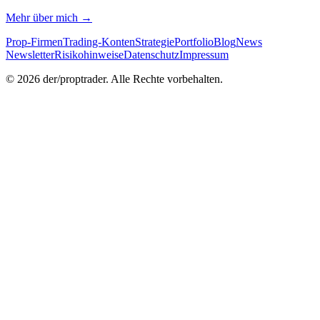
Mehr über mich →
Prop-Firmen
Trading-Konten
Strategie
Portfolio
Blog
News
Newsletter
Risikohinweise
Datenschutz
Impressum
©
2026
der/proptrader. Alle Rechte vorbehalten.