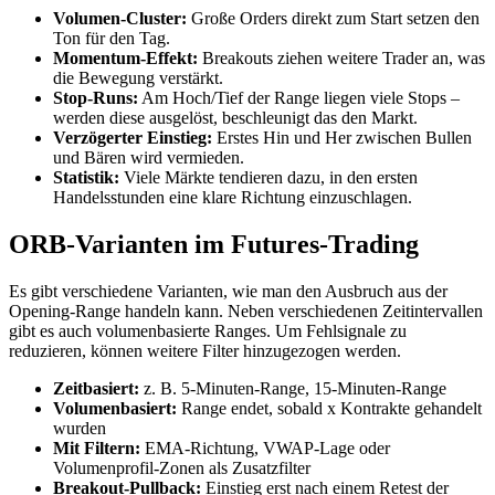
Volumen-Cluster:
Große Orders direkt zum Start setzen den
Ton für den Tag.
Momentum-Effekt:
Breakouts ziehen weitere Trader an, was
die Bewegung verstärkt.
Stop-Runs:
Am Hoch/Tief der Range liegen viele Stops –
werden diese ausgelöst, beschleunigt das den Markt.
Verzögerter Einstieg:
Erstes Hin und Her zwischen Bullen
und Bären wird vermieden.
Statistik:
Viele Märkte tendieren dazu, in den ersten
Handelsstunden eine klare Richtung einzuschlagen.
ORB-Varianten im Futures-Trading
Es gibt verschiedene Varianten, wie man den Ausbruch aus der
Opening-Range handeln kann. Neben verschiedenen Zeitintervallen
gibt es auch volumenbasierte Ranges. Um Fehlsignale zu
reduzieren, können weitere Filter hinzugezogen werden.
Zeitbasiert:
z. B. 5-Minuten-Range, 15-Minuten-Range
Volumenbasiert:
Range endet, sobald x Kontrakte gehandelt
wurden
Mit Filtern:
EMA-Richtung, VWAP-Lage oder
Volumenprofil-Zonen als Zusatzfilter
Breakout-Pullback:
Einstieg erst nach einem Retest der